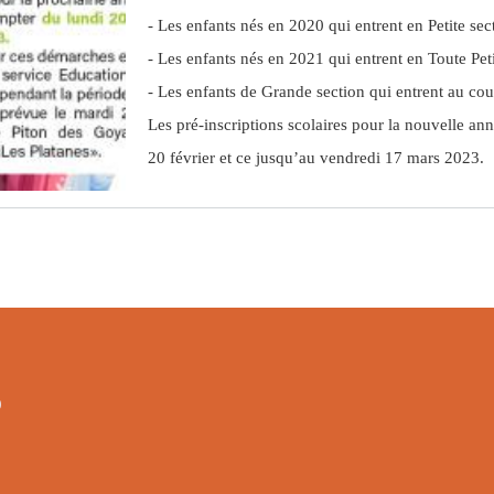
- Les enfants nés en 2020 qui entrent en Petite sec
Le Poivrier
Autorisation de sortie du territoire
Travaux et Projets
Bulletin Sanitaire Mai 2025
Bulletin Sanitaire Mai 2024
Bulletin sanitaire Mai 2023
Bulletin sanitaire Avril 2022
Bois d'ortie - Novembre 2021
- Les enfants nés en 2021 qui entrent en Toute Pet
- Les enfants de Grande section qui entrent au cou
France Services
Bulletin Sanitaire Avril 2025
Bulletin Sanitaire Avril 2024
Bulletin sanitaire Avril 2023
Le bois de senteur blanc - Mars 2021
Les pré-inscriptions scolaires pour la nouvelle a
20 février et ce jusqu’au vendredi 17 mars 2023.
PC ORSEC
Bulletin Sanitaire Mars 2025
Bulletin Sanitaire Mars 2024
Bulletin sanitaire Mars 2023
Liane patte Poule - Décembre 2021
Offres d'emploi
Bulletin Sanitaire Février 2025
Bulletin Sanitaire Février 2024
Bulletin sanitaire Février 2023
Le Grand Natte - Février 2021
Bulletin Sanitaire Janvier 2025
Bulletin Sanitaire Janvier 2024
Bulletin sanitaire Janvier 2023
9