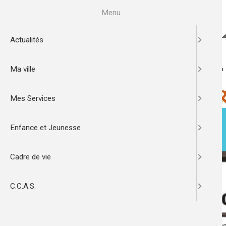
Aller
au
Menu
contenu
principal
Actualités
Ma ville
Mes Services
Enfance et Jeunesse
ACTUALITÉS
MA VILLE
Cadre de vie
Image
de
C.C.A.S.
l'actualité