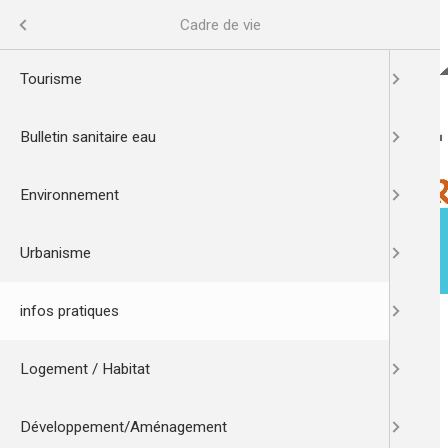
Aller
au
Menu
Cadre de vie
contenu
principal
Tourisme
Bulletin sanitaire eau
Environnement
esse
Urbanisme
ACTUALITÉS
MA VILLE
infos pratiques
Accueil
Cadre de vie
infos pratiques
Logement / Habitat
Développement/Aménagement