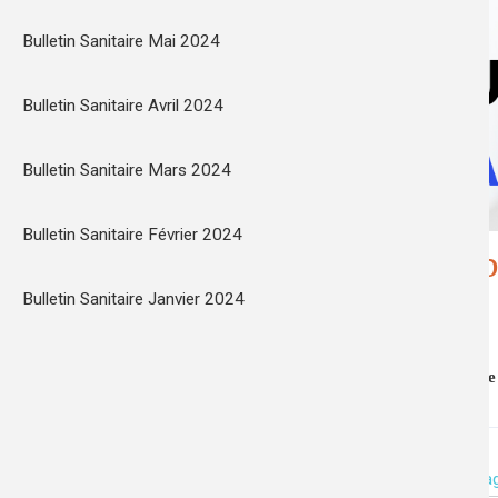
ts
Bulletin Sanitaire Mai 2024
Bulletin Sanitaire Avril 2024
Bulletin Sanitaire Mars 2024
Bulletin Sanitaire Février 2024
Bulletin Sanitaire Octo
Bulletin Sanitaire Janvier 2024
Résultats des analyses des eaux d'alimentation
#
bulletin sanitaire
#
analyse
#
eau potable
#
réseau
Introduction
Consultez ci-dessous les résultats d’analyses de votr
attach_file
Bulletin Sanitaire Petite-Ile - L'hermi