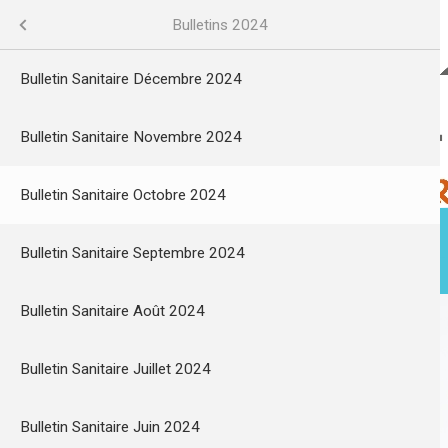
Aller
au
Bulletin sanitaire eau
Cadre de vie
Menu
Bulletins 2024
contenu
principal
veau site internet eaudurobinet.re
Bulletin Sanitaire Décembre 2024
 eau
Bulletin Sanitaire Novembre 2024
Bulletin Sanitaire Octobre 2024
esse
Bulletin Sanitaire Septembre 2024
ACTUALITÉS
MA VILLE
Bulletin Sanitaire Août 2024
tat
Bulletin Sanitaire Juillet 2024
/Aménagement
Bulletin Sanitaire Juin 2024