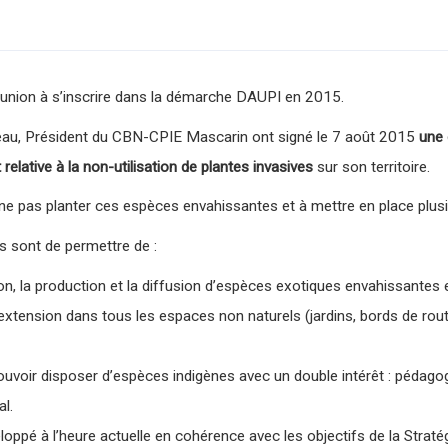
Réunion à s’inscrire dans la démarche DAUPI en 2015.
reau, Président du CBN-CPIE Mascarin ont signé le 7 août 2015
une 
elative à la non-utilisation de plantes invasives
sur son territoire.
ne pas planter ces espèces envahissantes et à mettre en place plusieu
s sont de permettre de :
ction, la production et la diffusion d’espèces exotiques envahissante
extension dans tous les espaces non naturels (jardins, bords de rou
voir disposer d’espèces indigènes avec un double intérêt : pédagogi
al.
pé à l’heure actuelle en cohérence avec les objectifs de la Stratég