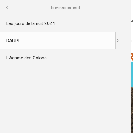
Aller
au
Cadre de vie
Menu
Environnement
contenu
principal
Les jours de la nuit 2024
 eau
DAUPI
L'Agame des Colons
esse
ACTUALITÉS
MA VILLE
tat
/Aménagement