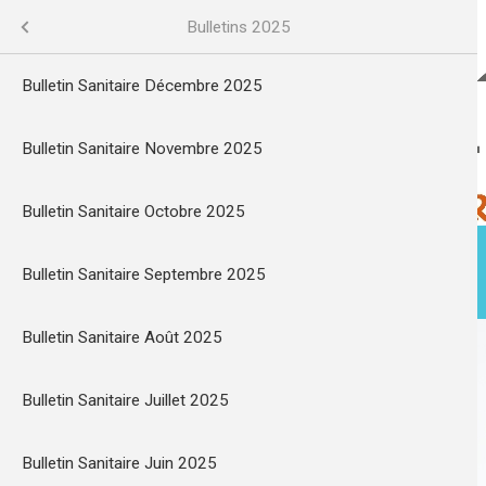
Aller
au
Bulletin sanitaire eau
Cadre de vie
Menu
Bulletins 2025
contenu
principal
veau site internet eaudurobinet.re
Bulletin Sanitaire Décembre 2025
 eau
Bulletin Sanitaire Novembre 2025
Bulletin Sanitaire Octobre 2025
esse
Bulletin Sanitaire Septembre 2025
ACTUALITÉS
MA VILLE
Bulletin Sanitaire Août 2025
tat
Bulletin Sanitaire Juillet 2025
/Aménagement
Bulletin Sanitaire Juin 2025