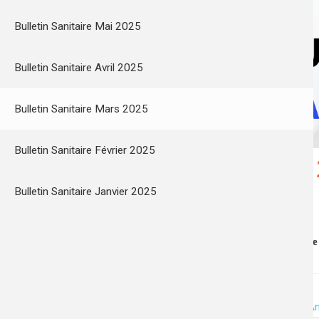
ts
Bulletin Sanitaire Mai 2025
Bulletin Sanitaire Avril 2025
Bulletin Sanitaire Mars 2025
Bulletin Sanitaire Février 2025
Bulletin Sanitaire Mars
Bulletin Sanitaire Janvier 2025
Résultats des analyses des eaux d'alimentation
#
bulletin sanitaire
#
analyse
#
eau potable
#
réseau
Introduction
Consultez ci-dessous les résultats d’analyses de votr
attach_file
Bulletin Sanitaire Petite-Ile - Grande