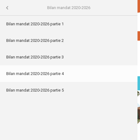
Aller
account_circle
local_library
maps_home_work
Portail Citoyen
Bibliothèques
Urbanisme
au
Mes Services
Vos élus
Menu
Bilan mandat 2020-2026
contenu
principal
ercher
-2026
Bilan mandat 2020-2026 partie 1
ECHERCHER
-A
A+
020-2023
Bilan mandat 2020-2026 partie 2
Bilan mandat 2020-2026 partie 3
se
s CIVIS
Bilan mandat 2020-2026 partie 4
MENU
Bilan mandat 2020-2026 partie 5
Accueil
Mes Services
Vos élus
Bilan mandat 2020-2026