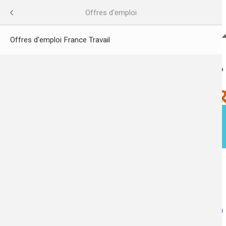
Aller
au
Mes Services
Menu
Offres d'emploi
contenu
principal
Offres d'emploi France Travail
l
esse
tifs CIVIS
ACTUALITÉS
MA VILLE