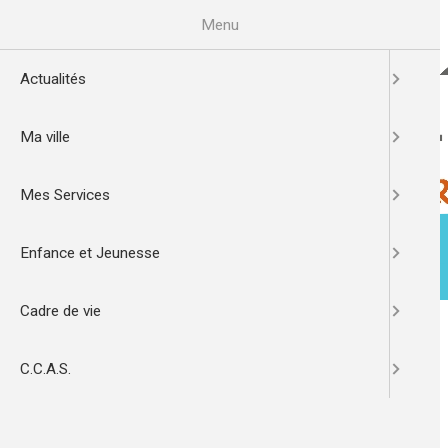
Aller
au
Menu
contenu
principal
Actualités
Ma ville
Mes Services
Enfance et Jeunesse
ACTUALITÉS
MA VILLE
Cadre de vie
Image
de
C.C.A.S.
l'actualité