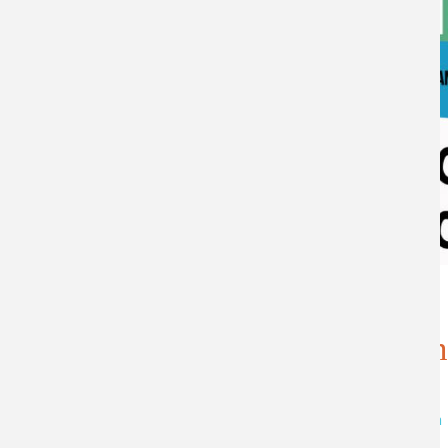
Accueil
Toutes les actualités
News
Caravane de l'animatio
Au Centre-Ville de Petite-Île
#
caravane_de_l_animation
#
centre-ville
#
animation