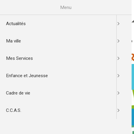
Aller
au
Menu
contenu
principal
Actualités
Ma ville
Mes Services
Enfance et Jeunesse
ACTUALITÉS
MA VILLE
Cadre de vie
C.C.A.S.