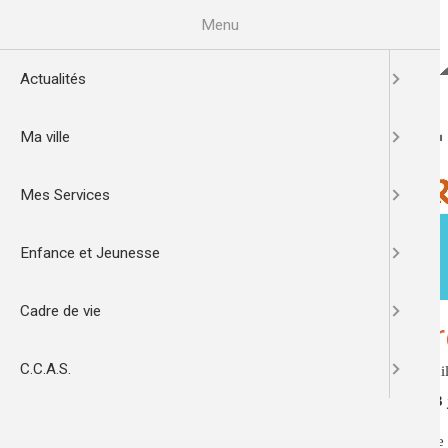
Aller
au
Menu
contenu
principal
Actualités
Ma ville
Mes Services
Enfance et Jeunesse
ACTUALITÉS
MA VILLE
Cadre de vie
Image
Soi
de
C.C.A.S.
access_time
07 jui
l'actualité
Lundi 13 
Gymnase d