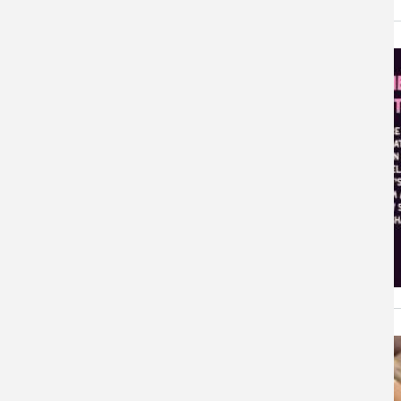
Image
de
l'actualité
Image
de