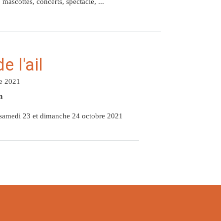
mascottes, concerts, spectacle, ...
e l'ail
e 2021
n
 samedi 23 et dimanche 24 octobre 2021