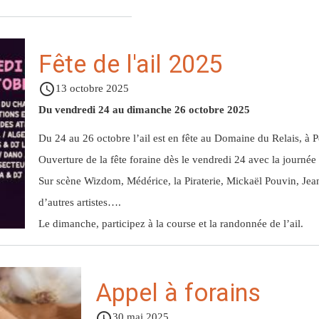
Le Poivrier
Autorisation de sortie du territoire
Travaux et Projets
Bulletin Sanitaire Mai 2025
Bulletin Sanitaire Mai 2024
Bulletin sanitaire Mai 2023
Bulletin sanitaire Avril 2022
Bois d'ortie - Novembre 2021
Fête de l'ail 2025
France Services
Bulletin Sanitaire Avril 2025
Bulletin Sanitaire Avril 2024
Bulletin sanitaire Avril 2023
Le bois de senteur blanc - Mars 2021
access_time
13 octobre 2025
PC ORSEC
Bulletin Sanitaire Mars 2025
Bulletin Sanitaire Mars 2024
Bulletin sanitaire Mars 2023
Liane patte Poule - Décembre 2021
Du vendredi 24 au dimanche 26 octobre 2025
Du 24 au 26 octobre l’ail est en fête au Domaine du Relais, à Pe
Offres d'emploi
Bulletin Sanitaire Février 2025
Bulletin Sanitaire Février 2024
Bulletin sanitaire Février 2023
Le Grand Natte - Février 2021
Ouverture de la fête foraine dès le vendredi 24 avec la journée
Sur scène Wizdom, Médérice, la Piraterie, Mickaël Pouvin, Jea
Bulletin Sanitaire Janvier 2025
Bulletin Sanitaire Janvier 2024
Bulletin sanitaire Janvier 2023
d’autres artistes….
Le dimanche, participez à la course et la randonnée de l’ail.
Appel à forains
access_time
30 mai 2025