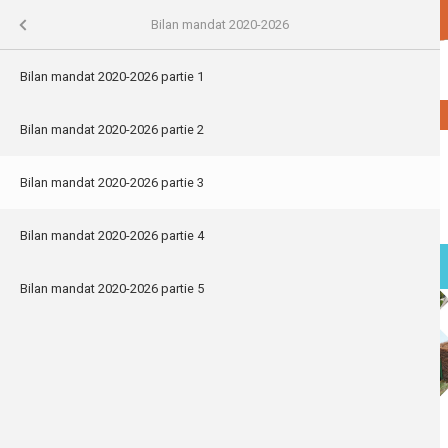
Aller
account_circle
local_library
maps_home_work
Portail Citoyen
Bibliothèques
Urbanisme
au
Mes Services
Vos élus
Menu
Bilan mandat 2020-2026
contenu
principal
ercher
-2026
Bilan mandat 2020-2026 partie 1
ECHERCHER
-A
A+
020-2023
Bilan mandat 2020-2026 partie 2
Bilan mandat 2020-2026 partie 3
se
s CIVIS
Bilan mandat 2020-2026 partie 4
MENU
Bilan mandat 2020-2026 partie 5
Accueil
Mes Services
Vos élus
Bilan mandat 2020-2026