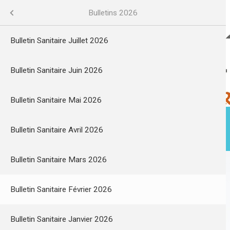
Aller
au
Bulletin sanitaire eau
Cadre de vie
Menu
Bulletins 2026
contenu
principal
veau site internet eaudurobinet.re
Bulletin Sanitaire Juillet 2026
 eau
Bulletin Sanitaire Juin 2026
Bulletin Sanitaire Mai 2026
esse
Bulletin Sanitaire Avril 2026
ACTUALITÉS
MA VILLE
Bulletin Sanitaire Mars 2026
tat
Bulletin Sanitaire Février 2026
/Aménagement
Bulletin Sanitaire Janvier 2026