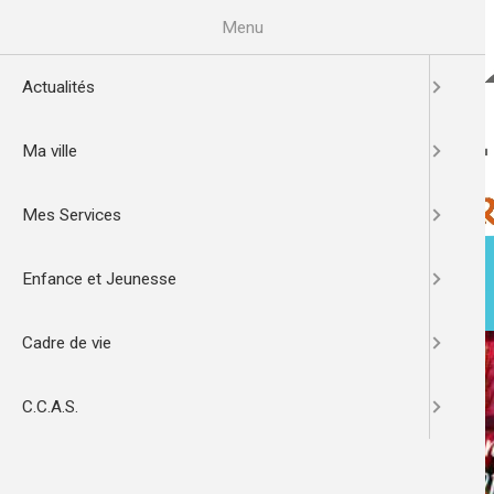
Aller
au
Menu
contenu
principal
Actualités
Ma ville
Mes Services
Enfance et Jeunesse
ACTUALITÉS
MA VILLE
Cadre de vie
Image
de
C.C.A.S.
l'actualité