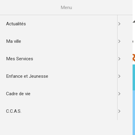
Aller
au
Menu
contenu
principal
Actualités
Ma ville
Mes Services
Enfance et Jeunesse
ACTUALITÉS
MA VILLE
Cadre de vie
C.C.A.S.